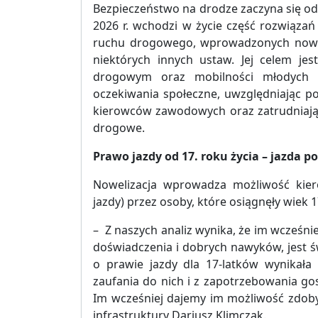
Bezpieczeństwo na drodze zaczyna się od 
2026 r. wchodzi w życie część rozwiąza
ruchu drogowego, wprowadzonych nowe
niektórych innych ustaw. Jej celem je
drogowym oraz mobilności młodych o
oczekiwania społeczne, uwzględniając p
kierowców zawodowych oraz zatrudniają
drogowe.
Prawo jazdy od 17. roku życia – jazda
Nowelizacja wprowadza możliwość kie
jazdy) przez osoby, które osiągnęły wiek
– Z naszych analiz wynika, że im wcześnie
doświadczenia i dobrych nawyków, jest ś
o prawie jazdy dla 17-latków wynikała
zaufania do nich i z zapotrzebowania g
Im wcześniej dajemy im możliwość zdoby
infrastruktury Dariusz Klimczak.