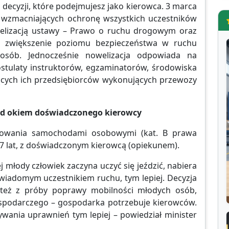
decyzji, które podejmujesz jako kierowca. 3 marca
ń wzmacniających ochronę wszystkich uczestników
lizacją ustawy – Prawo o ruchu drogowym oraz
st zwiększenie poziomu bezpieczeństwa w ruchu
sób. Jednocześnie nowelizacja odpowiada na
ostulaty instruktorów, egzaminatorów, środowiska
cych ich przedsiębiorców wykonujących przewozy
 pod okiem doświadczonego kierowcy
rowania samochodami osobowymi (kat. B prawa
 17 lat, z doświadczonym kierowcą (opiekunem).
j młody człowiek zaczyna uczyć się jeździć, nabiera
wiadomym uczestnikiem ruchu, tym lepiej. Decyzja
 też z próby poprawy mobilności młodych osób,
ospodarczego – gospodarka potrzebuje kierowców.
wania uprawnień tym lepiej – powiedział minister