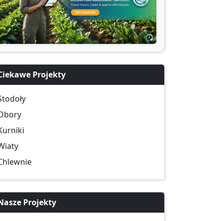
Ciekawe Projekty
Stodoły
Obory
Kurniki
Wiaty
Chlewnie
Nasze Projekty