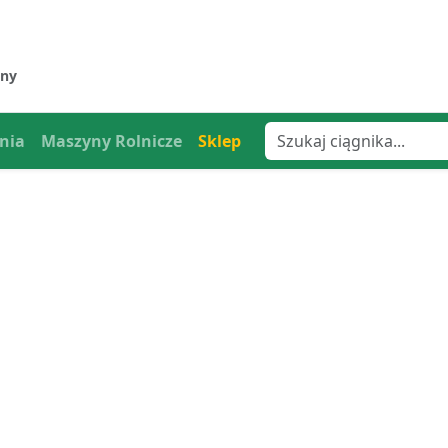
jny
nia
Maszyny Rolnicze
Sklep